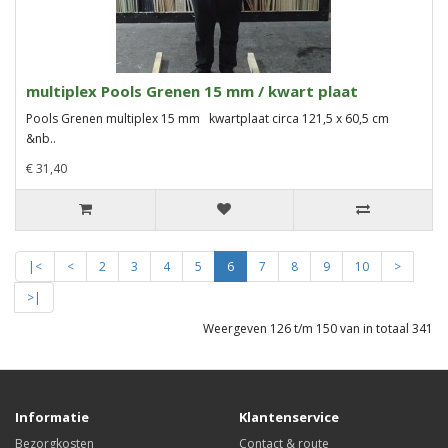
multiplex Pools Grenen 15 mm / kwart plaat
Pools Grenen multiplex 15 mm kwartplaat circa 121,5 x 60,5 cm
&nb..
€ 31,40
|<
<
2
3
4
5
6
7
8
9
10
>
>|
Weergeven 126 t/m 150 van in totaal 341
Informatie
Klantenservice
Bezorgkosten
Contact & route