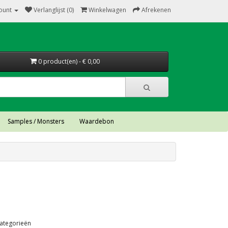
ount
Verlanglijst (0)
Winkelwagen
Afrekenen
0 product(en) - € 0,00
Samples / Monsters
Waardebon
ategorieën