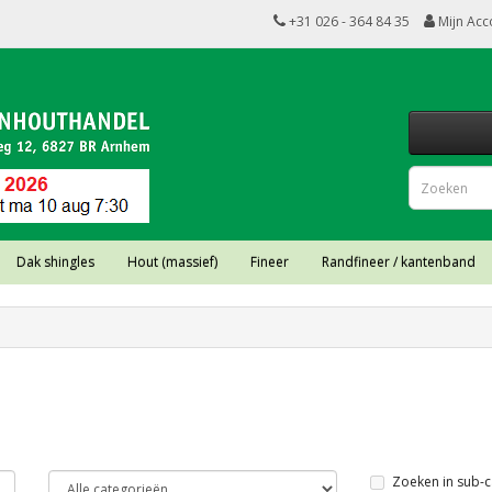
+31 026 - 364 84 35
Mijn Acc
Dak shingles
Hout (massief)
Fineer
Randfineer / kantenband
Zoeken in sub-c