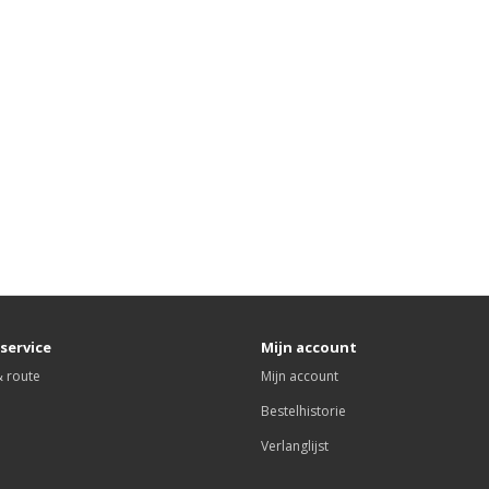
service
Mijn account
& route
Mijn account
Bestelhistorie
Verlanglijst