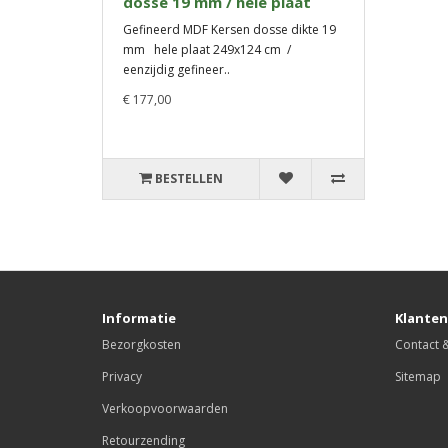
dosse 19 mm / hele plaat
Gefineerd MDF Kersen dosse dikte 19
mm hele plaat 249x124 cm /
eenzijdig gefineer..
€ 177,00
BESTELLEN
Informatie
Klanten
Bezorgkosten
Contact 
Privacy
Sitemap
Verkoopvoorwaarden
Retourzending