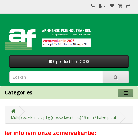
0 product(en) - € 0,00
Categories
Multiplex Eiken 2 zijdig (dosse-kwartiers) 13 mm / halve plaat
ter info ivm onze zomervakantie: