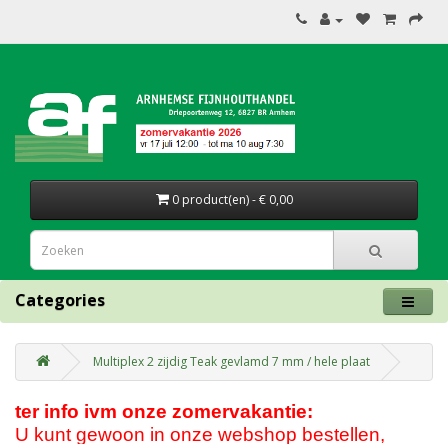
0 product(en) - € 0,00
Categories
Multiplex 2 zijdig Teak gevlamd 7 mm / hele plaat
ter info ivm onze zomervakantie:
U kunt gewoon in onze webshop bestellen,