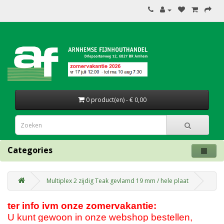
0 product(en) - € 0,00
Categories
Multiplex 2 zijdig Teak gevlamd 19 mm / hele plaat
ter info ivm onze zomervakantie:
U kunt gewoon in onze webshop bestellen,