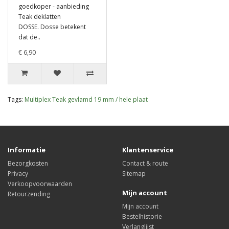
goedkoper - aanbieding
Teak deklatten
DOSSE. Dosse betekent
dat de..
€ 6,90
Tags:
Multiplex Teak gevlamd 19 mm / hele plaat
Informatie
Klantenservice
Bezorgkosten
Contact & route
Privacy
Sitemap
Verkoopvoorwaarden
Mijn account
Retourzending
Mijn account
Bestelhistorie
Verlanglijst