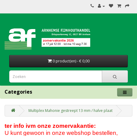
0 product(en) - € 0,00
Categories
Multiplex Mahonie gestreept 13 mm / halve plaat
ter info ivm onze zomervakantie:
U kunt gewoon in onze webshop bestellen,