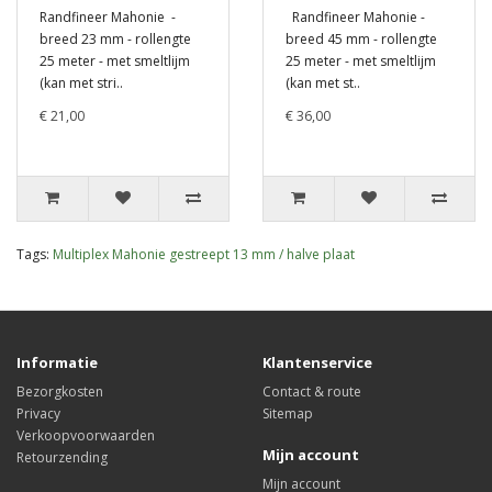
Randfineer Mahonie -
Randfineer Mahonie -
breed 23 mm - rollengte
breed 45 mm - rollengte
25 meter - met smeltlijm
25 meter - met smeltlijm
(kan met stri..
(kan met st..
€ 21,00
€ 36,00
Tags:
Multiplex Mahonie gestreept 13 mm / halve plaat
Informatie
Klantenservice
Bezorgkosten
Contact & route
Privacy
Sitemap
Verkoopvoorwaarden
Mijn account
Retourzending
Mijn account