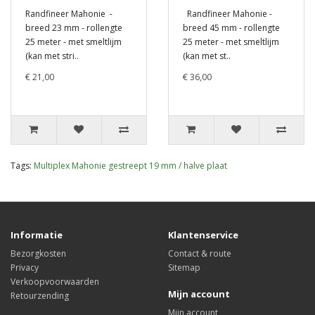
Randfineer Mahonie -
Randfineer Mahonie -
breed 23 mm - rollengte
breed 45 mm - rollengte
25 meter - met smeltlijm
25 meter - met smeltlijm
(kan met stri..
(kan met st..
€ 21,00
€ 36,00
Tags:
Multiplex Mahonie gestreept 19 mm / halve plaat
Informatie
Klantenservice
Bezorgkosten
Contact & route
Privacy
Sitemap
Verkoopvoorwaarden
Mijn account
Retourzending
Mijn account