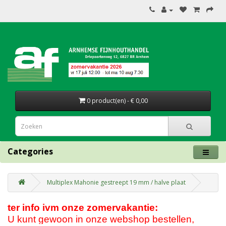
0 product(en) - € 0,00
Categories
Multiplex Mahonie gestreept 19 mm / halve plaat
ter info ivm onze zomervakantie:
U kunt gewoon in onze webshop bestellen,