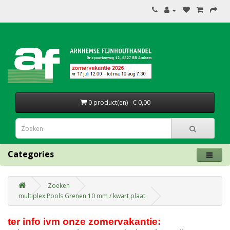
0 product(en) - € 0,00
Categories
Zoeken
multiplex Pools Grenen 10 mm / kwart plaat
ter info ivm onze zomervakantie: