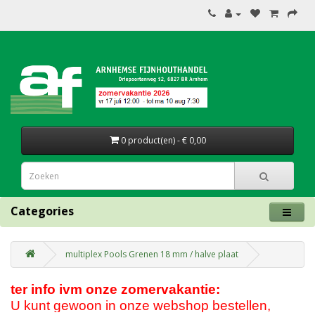
0 product(en) - € 0,00
Categories
multiplex Pools Grenen 18 mm / halve plaat
ter info ivm onze zomervakantie:
U kunt gewoon in onze webshop bestellen,