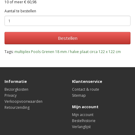
10 of meer € 60,98
Aantal te bestellen
Bestellen
Tags:
multiplex Pools Grenen 18 mm / halve plaat circa 122 x 122 cm
Informatie
Klantenservice
Bezorgkosten
Contact & route
Privacy
Sitemap
Verkoopvoorwaarden
Mijn account
Retourzending
Mijn account
Bestelhistorie
Verlanglijst