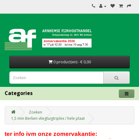
0 product(en) - € 0,00
Categories
Zoeken
1,5 mm Berken vliegtuigtriplex / hele plaat
ter info ivm onze zomervakantie: