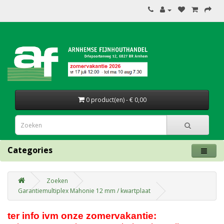
0 product(en) - € 0,00
Categories
Zoeken
Garantiemultiplex Mahonie 12 mm / kwartplaat
ter info ivm onze zomervakantie: