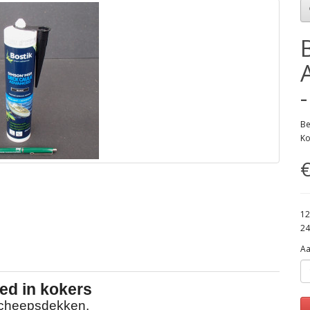
Be
Ko
€
12
24
Aa
ed in kokers
 scheepsdekken.