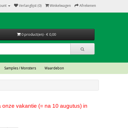
ount
Verlanglijst (0)
Winkelwagen
Afrekenen
0 product(en) - € 0,00
Samples / Monsters
Waardebon
 onze vakantie (= na 10 augutus) in