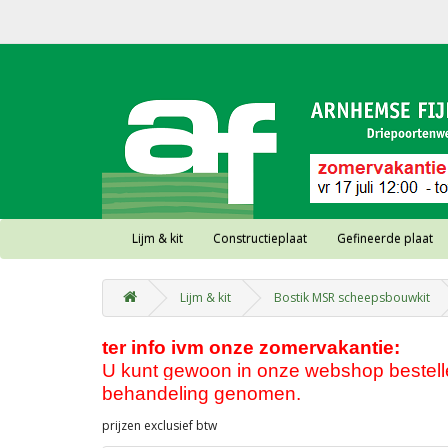
Lijm & kit
Constructieplaat
Gefineerde plaat
Lijm & kit
Bostik MSR scheepsbouwkit
ter info ivm onze zomervakantie:
U kunt gewoon in onze webshop bestellen
behandeling genomen.
prijzen exclusief btw