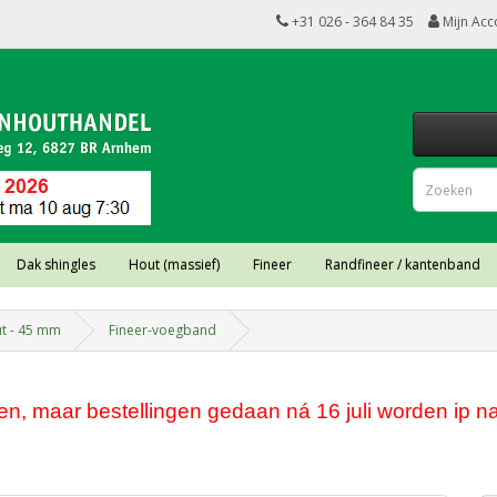
+31 026 - 364 84 35
Mijn Acc
Dak shingles
Hout (massief)
Fineer
Randfineer / kantenband
ut - 45 mm
Fineer-voegband
, maar bestellingen gedaan ná 16 juli worden ip na