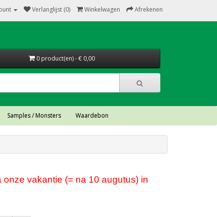
ount
Verlanglijst (0)
Winkelwagen
Afrekenen
0 product(en) - € 0,00
Samples / Monsters
Waardebon
 onze vakantie (= na 10 augutus) in