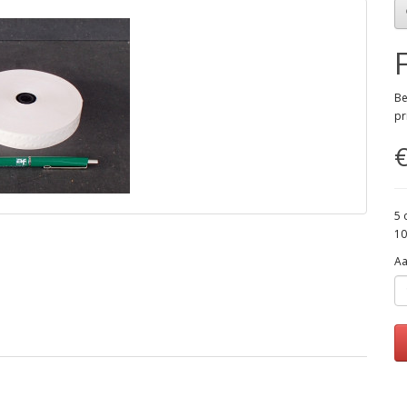
Be
pr
€
5 
10
Aa