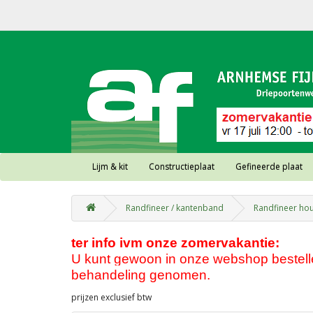
Lijm & kit
Constructieplaat
Gefineerde plaat
Randfineer / kantenband
Randfineer ho
ter info ivm onze zomervakantie:
U kunt gewoon in onze webshop bestellen
behandeling genomen.
prijzen exclusief btw