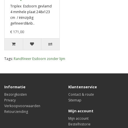
Triplex Esdoorn gevlamd
4 mmhele plaat 248x123
cm / éénzijdig
gefineerd&nb..
€ 171,00
Tags:
Randfineer Esdoorn zonder lijm
Informatie
Klantenservice
Bezorgkosten
Contact & route
Privacy
Sitemap
Verkoopvoorwaarden
Mijn account
Retourzending
Mijn account
Bestelhistorie