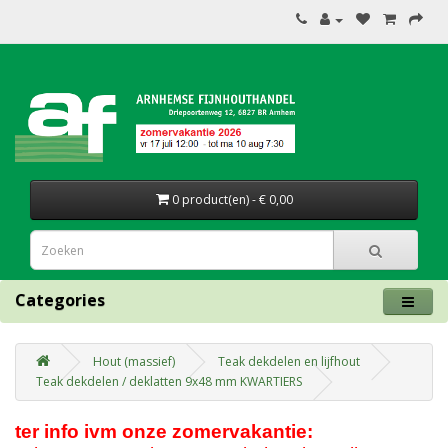
0 product(en) - € 0,00
Categories
Hout (massief)
Teak dekdelen en lijfhout
Teak dekdelen / deklatten 9x48 mm KWARTIERS
ter info ivm onze zomervakantie: