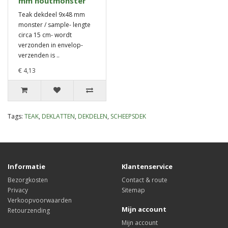
mm houtmonster
Teak dekdeel 9x48 mm
monster / sample- lengte
circa 15 cm- wordt
verzonden in envelop-
verzenden is ..
€ 4,13
Tags:
TEAK
,
DEKLATTEN
,
DEKDELEN
,
SCHEEPSDEK
Informatie
Klantenservice
Bezorgkosten
Contact & route
Privacy
Sitemap
Verkoopvoorwaarden
Mijn account
Retourzending
Mijn account