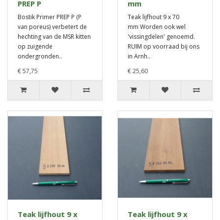
PREP P
mm
Bostik Primer PREP P (P
Teak lijfhout 9 x 70
van poreus) verbetert de
mm Worden ook wel
hechting van de MSR kitten
'vissingdelen' genoemd.
op zuigende
RUIM op voorraad bij ons
ondergronden..
in Arnh..
€ 57,75
€ 25,60
Teak lijfhout 9 x
Teak lijfhout 9 x