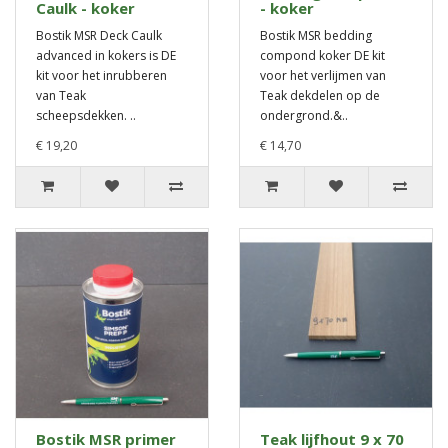
Caulk - koker
- koker
Bostik MSR Deck Caulk
Bostik MSR bedding
advanced in kokers is DE
compond koker DE kit
kit voor het inrubberen
voor het verlijmen van
van Teak
Teak dekdelen op de
scheepsdekken. ..
ondergrond.&..
€ 19,20
€ 14,70
Bostik MSR primer
Teak lijfhout 9 x 70