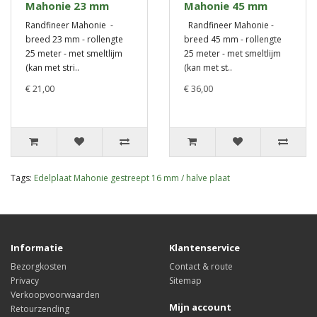
Mahonie 23 mm
Mahonie 45 mm
Randfineer Mahonie -
Randfineer Mahonie -
breed 23 mm - rollengte
breed 45 mm - rollengte
25 meter - met smeltlijm
25 meter - met smeltlijm
(kan met stri..
(kan met st..
€ 21,00
€ 36,00
Tags:
Edelplaat Mahonie gestreept 16 mm / halve plaat
Informatie
Klantenservice
Bezorgkosten
Contact & route
Privacy
Sitemap
Verkoopvoorwaarden
Mijn account
Retourzending