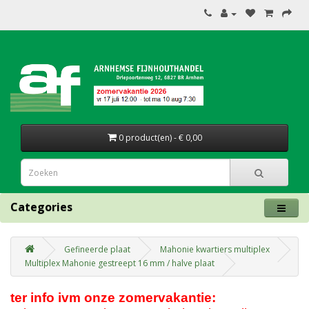
0 product(en) - € 0,00
Categories
Gefineerde plaat
Mahonie kwartiers multiplex
Multiplex Mahonie gestreept 16 mm / halve plaat
ter info ivm onze zomervakantie: