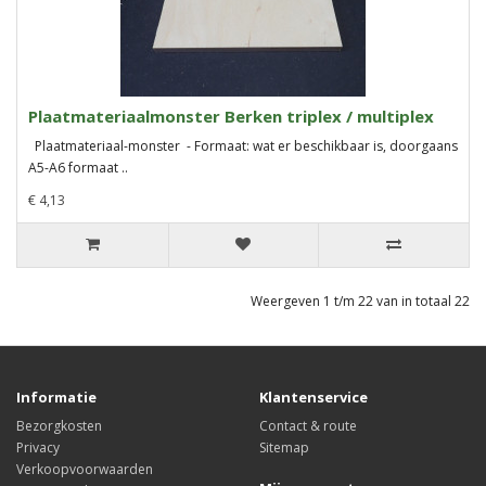
Plaatmateriaalmonster Berken triplex / multiplex
Plaatmateriaal-monster - Formaat: wat er beschikbaar is, doorgaans
A5-A6 formaat ..
€ 4,13
Weergeven 1 t/m 22 van in totaal 22
Informatie
Klantenservice
Bezorgkosten
Contact & route
Privacy
Sitemap
Verkoopvoorwaarden