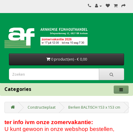
0 product(en) - € 0,00
Categories
Constructieplaat
Berken BALTISCH 153 x 153 cm
ter info ivm onze zomervakantie:
U kunt gewoon in onze webshop bestellen,