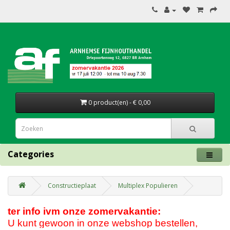
0 product(en) - € 0,00
Categories
Constructieplaat
Multiplex Populieren
ter info ivm onze zomervakantie:
U kunt gewoon in onze webshop bestellen,