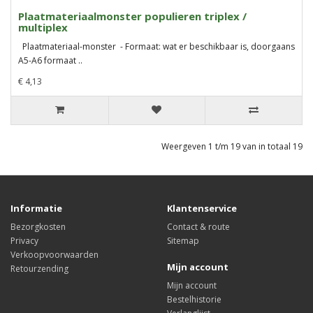
Plaatmateriaalmonster populieren triplex /
multiplex
Plaatmateriaal-monster - Formaat: wat er beschikbaar is, doorgaans
A5-A6 formaat ..
€ 4,13
Weergeven 1 t/m 19 van in totaal 19
Informatie
Klantenservice
Bezorgkosten
Contact & route
Privacy
Sitemap
Verkoopvoorwaarden
Mijn account
Retourzending
Mijn account
Bestelhistorie