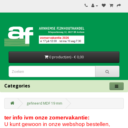
0 product(en) - € 0,00
Categories
gefineerd MDF 19 mm
ter info ivm onze zomervakantie:
U kunt gewoon in onze webshop bestellen,