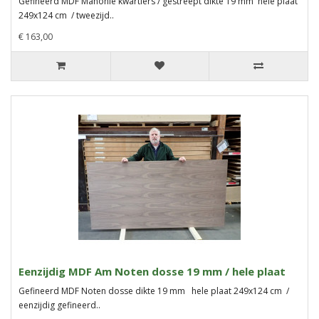
Gefineerd MDF Mahonie kwartiers / gestreept dikte 19 mm hele plaat
249x124 cm / tweezijd..
€ 163,00
Eenzijdig MDF Am Noten dosse 19 mm / hele plaat
Gefineerd MDF Noten dosse dikte 19 mm hele plaat 249x124 cm /
eenzijdig gefineerd..